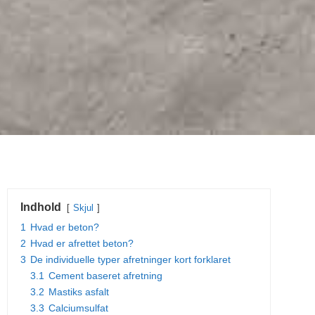
Indhold
Skjul
1
Hvad er beton?
2
Hvad er afrettet beton?
3
De individuelle typer afretninger kort forklaret
3.1
Cement baseret afretning
3.2
Mastiks asfalt
3.3
Calciumsulfat