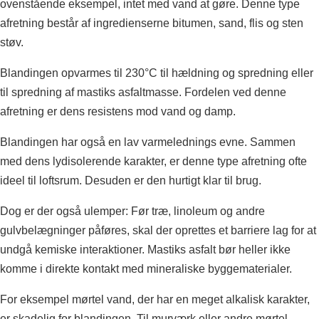
ovenstående eksempel, intet med vand at gøre. Denne type
afretning består af ingredienserne bitumen, sand, flis og sten
støv.
Blandingen opvarmes til 230°C til hældning og spredning eller
til spredning af mastiks asfaltmasse. Fordelen ved denne
afretning er dens resistens mod vand og damp.
Blandingen har også en lav varmelednings evne. Sammen
med dens lydisolerende karakter, er denne type afretning ofte
ideel til loftsrum. Desuden er den hurtigt klar til brug.
Dog er der også ulemper: Før træ, linoleum og andre
gulvbelægninger påføres, skal der oprettes et barriere lag for at
undgå kemiske interaktioner. Mastiks asfalt bør heller ikke
komme i direkte kontakt med mineraliske byggematerialer.
For eksempel mørtel vand, der har en meget alkalisk karakter,
er skadelig for blandingen. Til murværk eller andre mørtel