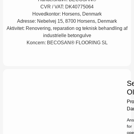
CVR / VAT:
DK40775064
Hovedkontor:
Horsens, Denmark
Adresse:
Nebelvej 15, 8700 Horsens, Denmark
Aktivitet:
Renovering, reparation og teknisk behandling af
industrielle betongulve
Koncern:
BECOSAN® FLOORING SL
Se
O
Pro
Da
Ans
for
ope