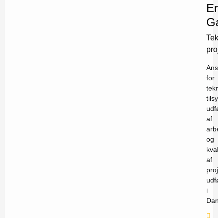
Er
Ga
Tek
pro
Ans
for
tek
tils
udf
af
arb
og
kval
af
pro
udf
i
Dan