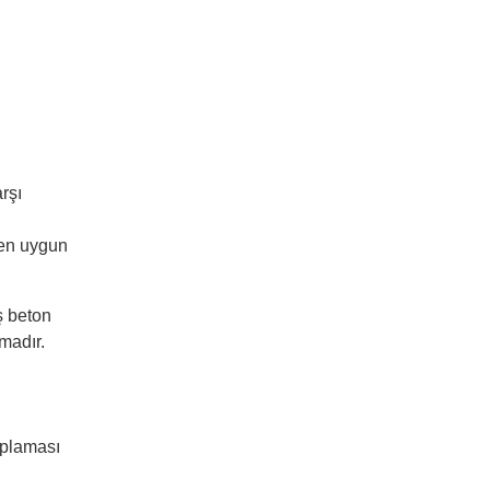
arşı
 en uygun
ş beton
amadır.
aplaması