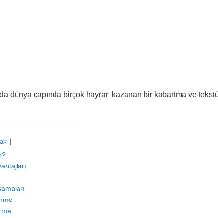
nda dünya çapında birçok hayran kazanan bir kabartma ve tekst
ak
r?
antajları
şamaları
irme
irme