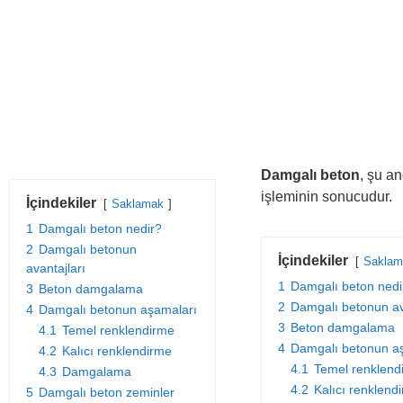
Damgalı beton
, şu a
işleminin sonucudur.
İçindekiler
Saklamak
1
Damgalı beton nedir?
2
Damgalı betonun
İçindekiler
Saklam
avantajları
1
Damgalı beton nedi
3
Beton damgalama
2
Damgalı betonun av
4
Damgalı betonun aşamaları
3
Beton damgalama
4.1
Temel renklendirme
4
Damgalı betonun a
4.2
Kalıcı renklendirme
4.1
Temel renklend
4.3
Damgalama
4.2
Kalıcı renklend
5
Damgalı beton zeminler