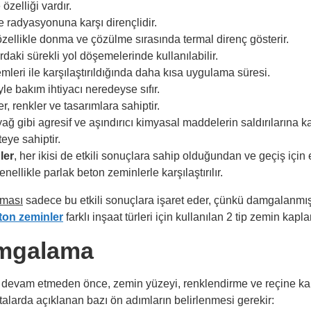
zelliği vardır.
e radyasyonuna karşı dirençlidir.
zellikle donma ve çözülme sırasında termal direnç gösterir.
daki sürekli yol döşemelerinde kullanılabilir.
emleri ile karşılaştırıldığında daha kısa uygulama süresi.
le bakım ihtiyacı neredeyse sıfır.
er, renkler ve tasarımlara sahiptir.
ı yağ gibi agresif ve aşındırıcı kimyasal maddelerin saldırılarına k
teye sahiptir.
ler
, her ikisi de etkili sonuçlara sahip olduğundan ve geçiş için
nellikle parlak beton zeminlerle karşılaştırılır.
rması
sadece bu etkili sonuçlara işaret eder, çünkü damgalanmı
ton zeminler
farklı inşaat türleri için kullanılan 2 tip zemin kapl
mgalama
devam etmeden önce, zemin yüzeyi, renklendirme ve reçine k
oktalarda açıklanan bazı ön adımların belirlenmesi gerekir: