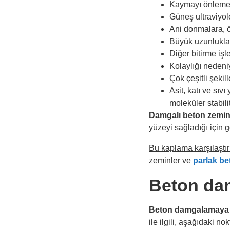
Kaymayı önleme ö
Güneş ultraviyol
Ani donmalara, ö
Büyük uzunluklar
Diğer bitirme işl
Kolaylığı nedeniy
Çok çeşitli şekill
Asit, katı ve sıv
moleküler stabili
Damgalı beton zemin
yüzeyi sağladığı için ge
Bu kaplama karşılaştı
zeminler ve
parlak be
Beton da
Beton damgalamaya
ile ilgili, aşağıdaki n