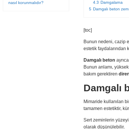
4.3
Damgalama
nasıl korunmalıdır?
5
Damgalı beton zemi
[toc]
Bunun nedeni, cazip ek
estetik faydalarından
Damgalı beton
ayrıca
Bunun anlamı, yüksek tr
bakım gerektiren
diren
Damgalı b
Mimaride kullanılan bir
tamamen estetiktir, kü
Sert zeminlerin yüzeyi
olarak düşünülebilir.