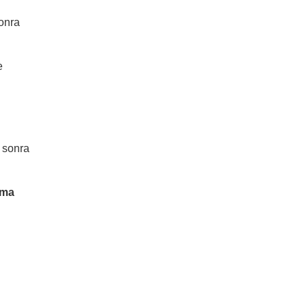
onra
e
n sonra
uma