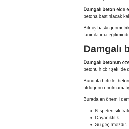
Damgalı beton
elde e
betona bastırılacak kalı
Bitmiş baskı geometrik ş
tanımlanma eğiliminde
Damgalı b
Damgalı betonun
öze
betonu hiçbir şekilde d
Bununla birlikte, beton
olduğunu unutmamalıy
Burada en önemli damg
Nispeten sık traf
Dayanıklılık.
Su geçirmezdir.