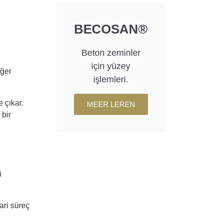
BECOSAN®
Beton zeminler
için yüzey
eğer
işlemleri.
 çıkar.
MEER LEREN
 bir
i
ari süreç