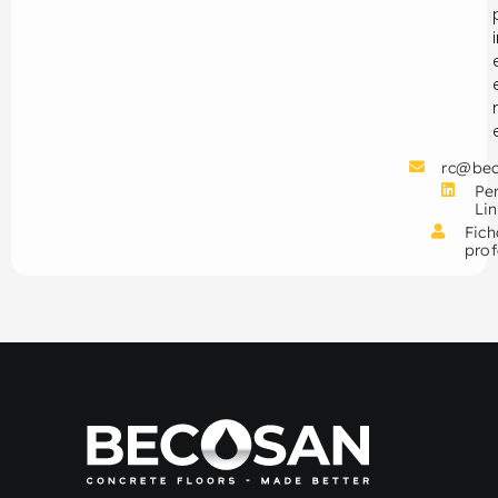
rc@be
Per
Li
Fich
prof