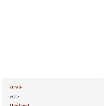
Kunde
Segro
Sted/land