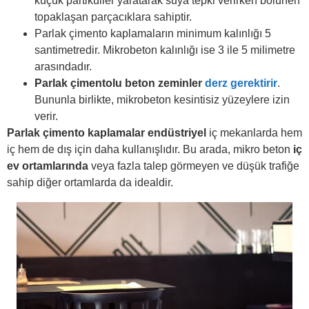
küçük partiküller yaratarak suya tepki verirken bölünen
topaklaşan parçacıklara sahiptir.
Parlak çimento kaplamaların minimum kalınlığı 5
santimetredir. Mikrobeton kalınlığı ise 3 ile 5 milimetre
arasındadır.
Parlak çimentolu beton zeminler
derz gerektirir
.
Bununla birlikte, mikrobeton kesintisiz yüzeylere izin
verir.
Parlak çimento kaplamalar
endüstriyel
iç mekanlarda hem
iç hem de dış için daha kullanışlıdır. Bu arada, mikro beton
iç
ev ortamlarında
veya fazla talep görmeyen ve düşük trafiğe
sahip diğer ortamlarda da idealdir.