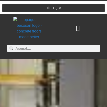
İLETİŞİM
BECOSAN® UYGULAMALARI