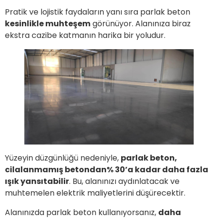
Pratik ve lojistik faydaların yanı sıra parlak beton
kesinlikle muhteşem
görünüyor. Alanınıza biraz
ekstra cazibe katmanın harika bir yoludur.
Yüzeyin düzgünlüğü nedeniyle,
parlak beton,
cilalanmamış betondan% 30’a kadar daha fazla
ışık yansıtabilir
. Bu, alanınızı aydınlatacak ve
muhtemelen elektrik maliyetlerini düşürecektir.
Alanınızda parlak beton kullanıyorsanız,
daha