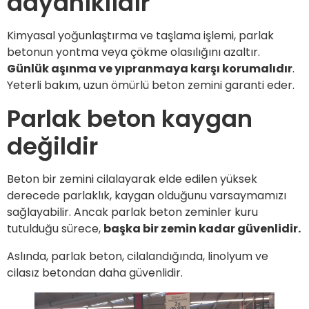
dayanıklıdır
Kimyasal yoğunlaştırma ve taşlama işlemi, parlak
betonun yontma veya çökme olasılığını azaltır.
Günlük aşınma ve yıpranmaya karşı korumalıdır
.
Yeterli bakım, uzun ömürlü beton zemini garanti eder.
Parlak beton kaygan
değildir
Beton bir zemini cilalayarak elde edilen yüksek
derecede parlaklık, kaygan olduğunu varsaymamızı
sağlayabilir. Ancak parlak beton zeminler kuru
tutulduğu sürece,
başka bir zemin kadar güvenlidir.
Aslında, parlak beton, cilalandığında, linolyum ve
cilasız betondan daha güvenlidir.