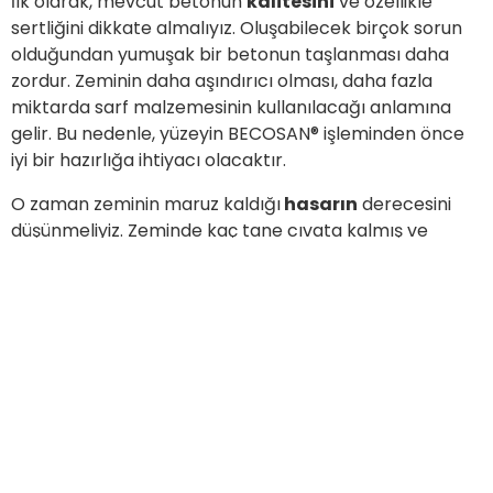
İlk olarak, mevcut betonun
kalitesini
ve özellikle
sertliğini dikkate almalıyız. Oluşabilecek birçok sorun
olduğundan yumuşak bir betonun taşlanması daha
zordur. Zeminin daha aşındırıcı olması, daha fazla
miktarda sarf malzemesinin kullanılacağı anlamına
gelir. Bu nedenle, yüzeyin BECOSAN® işleminden önce
iyi bir hazırlığa ihtiyacı olacaktır.
O zaman zeminin maruz kaldığı
hasarın
derecesini
düşünmeliyiz. Zeminde kaç tane cıvata kalmış ve
kaldırılması mı gerekiyor? Ne kadar çatlak mevcut?
Zemindeki boya ve lastik izleri ne durumda?
Ayrıca, zeminin
büyüklüğünü
de göz önünde
bulundurmalıyız. Zemin ne kadar büyük ve genişse,
taşlama işlemi o kadar verimli olabilir.
Son olarak zemin kaplamanın
konumu
çok önemlidir.
Zemin çok uzak mı? Makine ve bulamaç tankerlerinin
girişi ve çıkışı kolay mı? Yerel otorite arazi atık sahaları