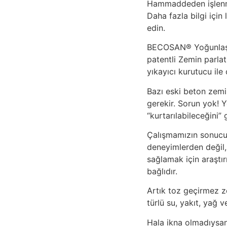
Hammaddeden işlenmiş
Daha fazla bilgi içi
edin.
BECOSAN® Yoğunlaştı
patentli Zemin parlat
yıkayıcı kurutucu ile 
Bazı eski beton zemi
gerekir. Sorun yok! Y
“kurtarılabileceğini”
Çalışmamızın sonucu
deneyimlerden değil
sağlamak için araştı
bağlıdır.
Artık toz geçirmez z
türlü su, yakıt, yağ 
Hala ikna olmadıysanı