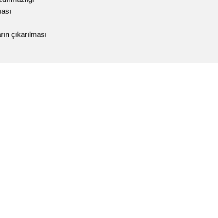
ması
arın çıkarılması