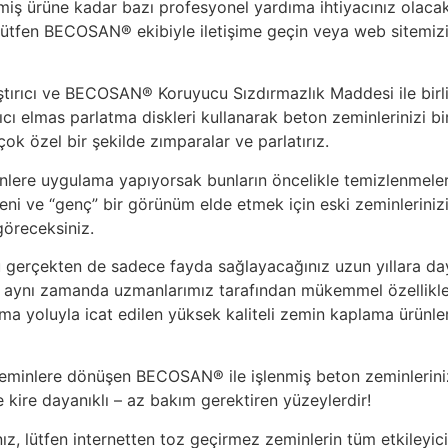
 ürüne kadar bazı profesyonel yardıma ihtiyacınız olacakt
n lütfen BECOSAN® ekibiyle iletişime geçin veya web sitemizi
rıcı ve BECOSAN® Koruyucu Sızdırmazlık Maddesi ile birl
ıcı elmas parlatma diskleri kullanarak beton zeminlerinizi bi
çok özel bir şekilde zımparalar ve parlatırız.
nlere uygulama yapıyorsak bunların öncelikle temizlenmeler
eni ve “genç” bir görünüm elde etmek için eski zeminleriniz
 göreceksiniz.
 gerçekten de sadece fayda sağlayacağınız uzun yıllara d
, aynı zamanda uzmanlarımız tarafından mükemmel özellikl
rma yoluyla icat edilen yüksek kaliteli zemin kaplama ürünle
eminlere dönüşen BECOSAN® ile işlenmiş beton zeminleriniz
ve kire dayanıklı – az bakım gerektiren yüzeylerdir!
z, lütfen internetten toz geçirmez zeminlerin tüm etkileyici