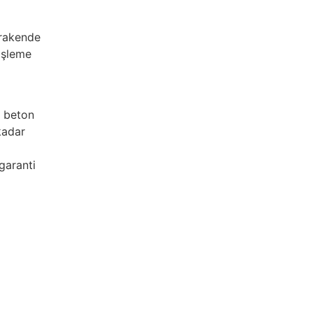
erakende
işleme
e beton
kadar
garanti