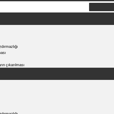
zdırmazlığı
ması
arın çıkarılması
zdırmazlığı