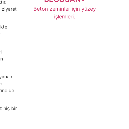
ır.
Beton zeminler için yüzey
 ziyaret
işlemleri.
MEER LEREN
ikte
r
i
in
ayanan
er
rine de
 hiç bir