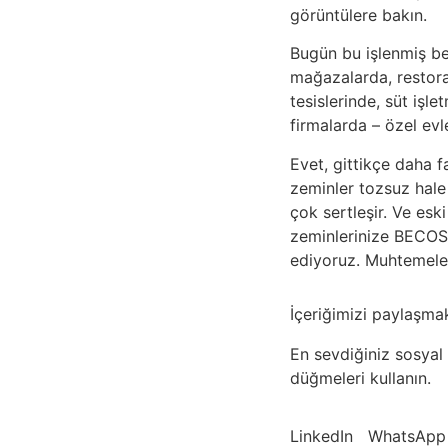
görüntülere bakın.
Bugün bu işlenmiş be
mağazalarda, restora
tesislerinde, süt işle
firmalarda – özel evl
Evet, gittikçe daha 
zeminler tozsuz hal
çok sertleşir. Ve es
zeminlerinize BECOS
ediyoruz. Muhtemelen
İçeriğimizi paylaşm
En sevdiğiniz sosyal
düğmeleri kullanın.
LinkedIn
WhatsApp