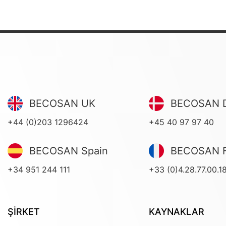
BECOSAN UK
BECOSAN 
+44 (0)203 1296424
+45 40 97 97 40
BECOSAN Spain
BECOSAN F
+34 951 244 111
+33 (0)4.28.77.00.1
ŞİRKET
KAYNAKLAR