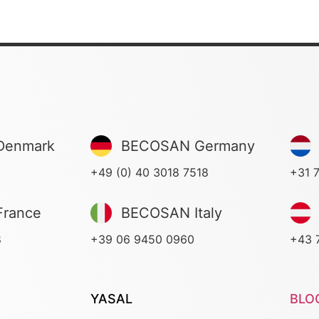
Denmark
BECOSAN Germany
+49 (0) 40 3018 7518
+31 
rance
BECOSAN Italy
8
+39 06 9450 0960
+43 
YASAL
BLO