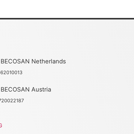
BECOSAN Netherlands
762010013
BECOSAN Austria
720022187
G