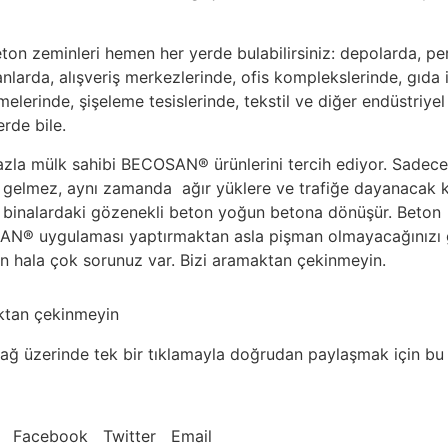
ton zeminleri hemen her yerde bulabilirsiniz: depolarda, p
nlarda, alışveriş merkezlerinde, ofis komplekslerinde, gıda 
tmelerinde, şişeleme tesislerinde, tekstil ve diğer endüstriyel
erde bile.
fazla mülk sahibi BECOSAN® ürünlerini tercih ediyor. Sadec
e gelmez, aynı zamanda ağır yüklere ve trafiğe dayanacak 
ki binalardaki gözenekli beton yoğun betona dönüşür. Beton
AN® uygulaması yaptırmaktan asla pişman olmayacağınızı 
 hala çok sorunuz var. Bizi aramaktan çekinmeyin.
aktan çekinmeyin
 ağ üzerinde tek bir tıklamayla doğrudan paylaşmak için bu
Facebook
Twitter
Email