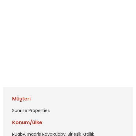
Müşteri
Sunrise Properties
Konum/ülke
Rugby, Inggris RayaRugby, Birleşik Krallık