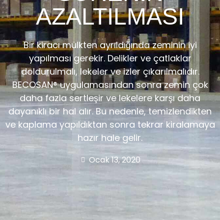
AZALTILMASI
Bir kiracı mülkten ayrıldığında zeminin iyi
yapılması gerekir. Delikler ve çatlaklar
doldurulmalı, lekeler ve izler çıkarılmalıdır.
BECOSAN® uygulamasından sonra zemin çok
daha fazla sertleşir ve lekelere karşı daha
dayanıklı bir hal alır. Bu nedenle, temizlendikten
ve kaplama yapıldıktan sonra tekrar kiralamaya
hazır hale gelir.
Ocak 13, 2020