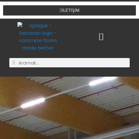
İLETİŞİM
BECOSAN® UYGULAMALARI