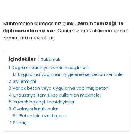
Muhtemelen buradasınız çünkü
zemin temizliği ile
ilgili sorunlarınız var
. Günümüz endüstrisinde birçok
zemin türü mevcuttur.
İçindekiler
Saklamak
1
Doğru endüstriyel zeminin seçilmesi
1.1
Uygulama yapılmamış geleneksel beton zeminler
2
Sıvı emilimi
3
Parlak beton veya uygulama yapılmış beton
4
Endüstriyel temizlikte kullanılan makineler
5
Yüksek basınçlı temizleyiciler
6
Ovalayıcı kurutucular
6.1
Beton için özel fırçalar
7
Sonuç