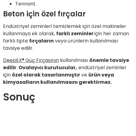
Tennant.
Beton için özel fırçalar
Endüstriyel zeminleri temizlemek için özel makineler
kullanmaya ek olarak,
farklı zeminler
için her zaman
farklı tipte
fırçaların
veya ürünlerin kullanılması
tavsiye edilir.
DeepEX® Güç Fırçasının
kullanılması
önemle tavsiye
edilir
.
Ovalayıcı kurutucular,
endüstriyel zeminler
için
özel olarak tasarlanmıştır
ve
ürün veya
kimyasalların kullanılmasını gerektirmez.
Sonuç
Beton zemini tedavi etmek için hala vaktiniz varsa
veya yeni bir zemin kurmayı düşünüyorsanız, parlak
beton işlemine yatırım yapın.
BECOSAN®
‘da beton
zeminin yenilenmesi ve endüstriyel yüzeylerin