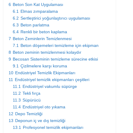
6
Beton Son Kat Uygulaması
6.1
Elmas zımparalama
6.2
Sertleştirici yoğunlaştırıcı uygulaması
6.3
Beton parlatma
6.4
Renkli bir beton kaplama
7
Beton Zeminlerin Temizlenmesi
7.1
Beton döşemeleri temizleme için ekipman
8
Beton zeminin temizlenmesi kolaydır
9
Becosan Sisteminin temizleme sürecine etkisi
9.1
Çizilmelere karşı koruma
10
Endüstriyel Temizlik Ekipmanları
11
Endüstriyel temizlik ekipmanları çeşitleri
11.1
Endüstriyel vakumlu süpürge
11.2
Tekli fırça
11.3
Süpürücü
11.4
Endüstriyel oto yıkama
12
Depo Temizliği
13
Deponun iç ve dış temizliği
13.1
Profesyonel temizlik ekipmanları