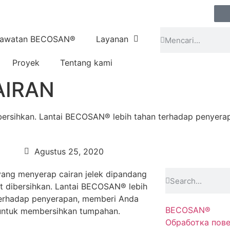
rawatan BECOSAN®
Layanan
Proyek
Tentang kami
AIRAN
dibersihkan. Lantai BECOSAN® lebih tahan terhadap penyer
Agustus 25, 2020
yang menyerap cairan jelek dipandang
it dibersihkan. Lantai BECOSAN® lebih
terhadap penyerapan, memberi Anda
BECOSAN®
untuk membersihkan tumpahan.
Обработка пов