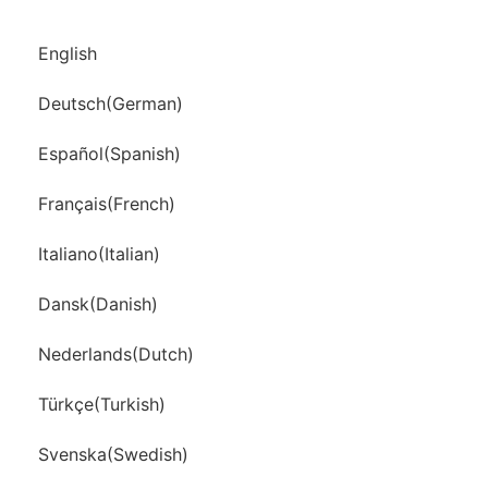
English
Deutsch
(
German
)
Español
(
Spanish
)
Français
(
French
)
Italiano
(
Italian
)
Dansk
(
Danish
)
Nederlands
(
Dutch
)
Türkçe
(
Turkish
)
Svenska
(
Swedish
)