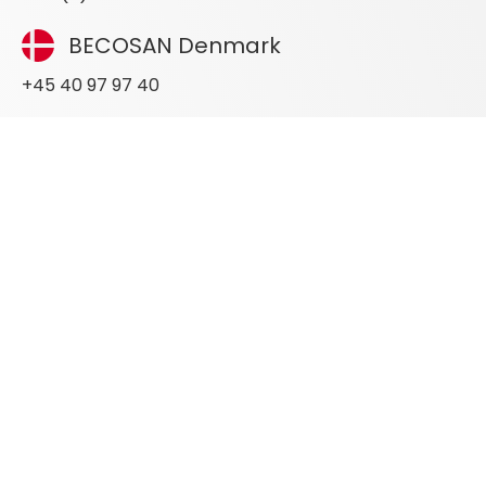
BECOSAN Denmark
+45 40 97 97 40
BECOSAN Germany
+49 (0) 40 3018 7518
BECOSAN Netherlands
+31 762010013
BECOSAN Spain
+34 951 244 111
BECOSAN France
+33 (0)4.28.77.00.18