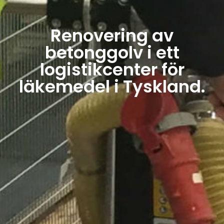
Renovering av
betonggolv i ett
logistikcenter för
läkemedel i Tyskland.