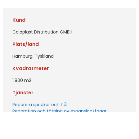
Kund
Coloplast Distribution GMBH
Plats/land
Hamburg, Tyskland
Kvadratmeter
1.800 m2
Tjänster
Reparera sprickor och hål
Reparation och tätning av expansionsfogar
Polering av torr betong
BECOSAN®-behandling