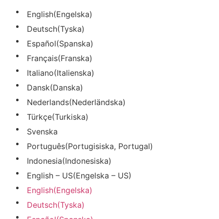
English
(
Engelska
)
Deutsch
(
Tyska
)
Español
(
Spanska
)
Français
(
Franska
)
Italiano
(
Italienska
)
Dansk
(
Danska
)
Nederlands
(
Nederländska
)
Türkçe
(
Turkiska
)
Svenska
Português
(
Portugisiska, Portugal
)
Indonesia
(
Indonesiska
)
English – US
(
Engelska – US
)
English
(
Engelska
)
Deutsch
(
Tyska
)